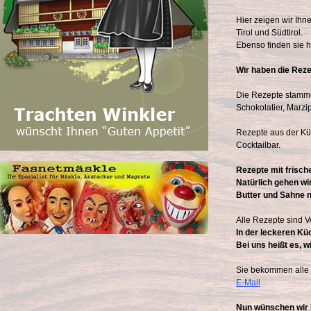
Hier zeigen wir Ih
Tirol und Südtirol.
Ebenso finden sie h
Wir haben die Reze
Die Rezepte stamme
Schokolatier, Marzi
Rezepte aus der Küc
Cocktailbar.
Rezepte mit frisch
Natürlich gehen wi
Butter und Sahne n
Alle Rezepte sind 
In der leckeren Küc
Bei uns heißt es, 
Sie bekommen alle Z
E-Mail
Nun wünschen wir 