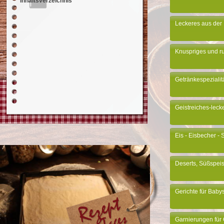
Inhaltsverzeichnis
Leckeres aus der 
Knuspriges und ru
Getränkespezialit
Geistreiches-leck
Eis - Eisbecher -
Deserts, Süßspeis
Gerichte für Baby
Garnierungen für 