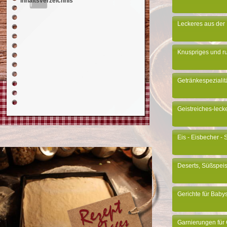
Inhaltsverzeichnis
Leckeres aus der 
Knuspriges und ru
Getränkespezialit
Geistreiches-leck
Eis - Eisbecher -
Deserts, Süßspeis
Gerichte für Baby
Garnierungen für 