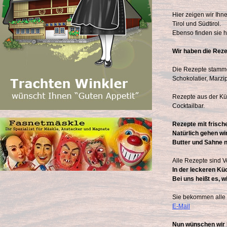
Hier zeigen wir Ih
Tirol und Südtirol.
Ebenso finden sie h
Wir haben die Reze
Die Rezepte stamme
Schokolatier, Marzi
Rezepte aus der Küc
Cocktailbar.
Rezepte mit frisch
Natürlich gehen wi
Butter und Sahne n
Alle Rezepte sind 
In der leckeren Küc
Bei uns heißt es, 
Sie bekommen alle Z
E-Mail
Nun wünschen wir 