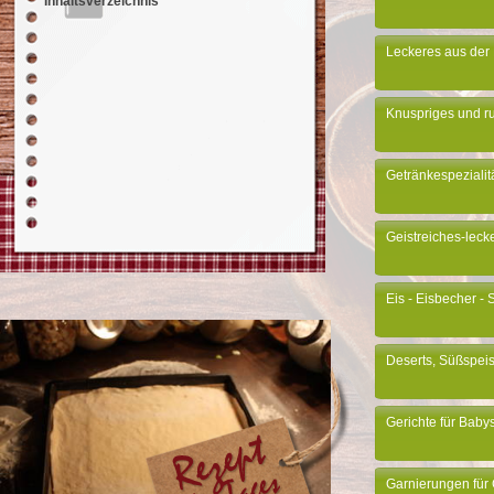
Inhaltsverzeichnis
Leckeres aus der 
Knuspriges und ru
Getränkespezialit
Geistreiches-leck
Eis - Eisbecher -
Deserts, Süßspeis
Gerichte für Baby
Garnierungen für 