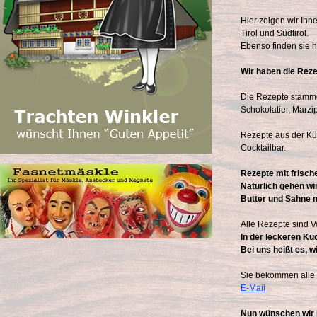
Hier zeigen wir Ih
Tirol und Südtirol.
Ebenso finden sie h
Wir haben die Reze
Die Rezepte stamme
Schokolatier, Marzi
Rezepte aus der Küc
Cocktailbar.
Rezepte mit frisch
Natürlich gehen wi
Butter und Sahne n
Alle Rezepte sind 
In der leckeren Küc
Bei uns heißt es, 
Sie bekommen alle Z
E-Mail
Nun wünschen wir 