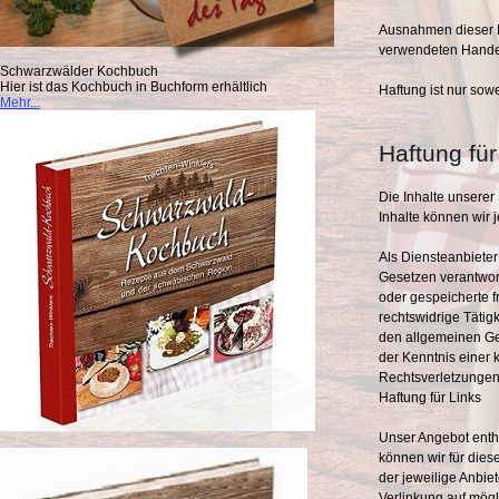
Ausnahmen dieser R
verwendeten Handel
Schwarzwälder Kochbuch
Hier ist das Kochbuch in Buchform erhältlich
Haftung ist nur sow
Mehr...
Haftung für
Die Inhalte unserer S
Inhalte können wir
Als Diensteanbieter
Gesetzen verantwortl
oder gespeicherte 
rechtswidrige Tätig
den allgemeinen Ges
der Kenntnis einer
Rechtsverletzungen
Haftung für Links
Unser Angebot enthä
können wir für dies
der jeweilige Anbie
Verlinkung auf mögl