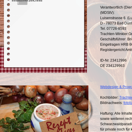
Inhaltsverzeichnis
Verantwortlich (Die
(MDStV):
Luisenstrasse 6 (L
D - 78073 Bad Dür
Tel. 07726-8593
Trachten-Winkler 
Geschäftsführer Bri
Eingetragen HRB 
Registergericht Amt
ID-Nr. 23412996
DE 234129963
Webdesign & Prog
Kochbilder:
Trachte
Bildnachweis:
fotol
Haftung: Alle Inhal
sowie weiteren rec
Schwarzwaldparadies
für private noch fü