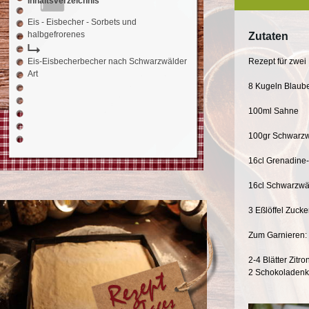
Inhaltsverzeichnis
Eis - Eisbecher - Sorbets und
halbgefrorenes
Zutaten
Eis-Eisbecherbecher nach Schwarzwälder
Rezept für zwei
Art
8 Kugeln Blaub
100ml Sahne
100gr Schwarzw
16cl Grenadine-
16cl Schwarzwä
3 Eßlöffel Zucke
Zum Garnieren:
2-4 Blätter Zitr
2 Schokoladen