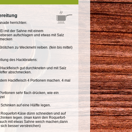
reitung
anade herrichten:
Ei mit der Sahne mit einem
ebesen aufschlagen und etwas mit Salz
hmecken
Brötchen zu Weckmehl reiben. (fein bis mittel)
ellung des Hackbratens:
Hackfleisch gut durchkneten und mit Salz
feffer abschmecken.
 dem Hackfleisch 4 Portionen machen. 4 mal
Portionen sehr flach drücken, wie ein
zel
Schinken auf eine Hälfte legen.
 Roquefort-Käse dünn schneiden und auf
chinken legen. (man kann den Roquefort-
auch mit etwas Sahne weich machen,dann
r sich besser verstreichen)