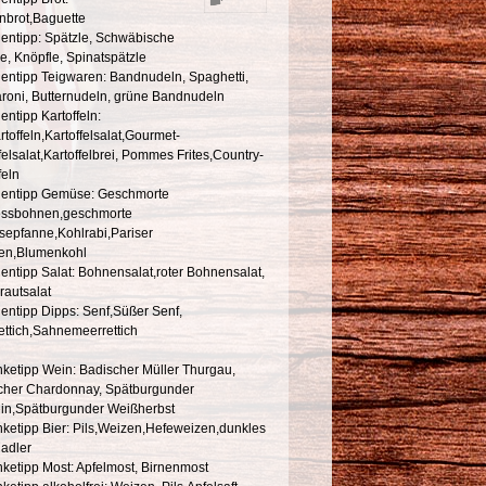
nbrot,Baguette
gentipp: Spätzle, Schwäbische
e, Knöpfle, Spinatspätzle
gentipp Teigwaren: Bandnudeln, Spaghetti,
roni, Butternudeln, grüne Bandnudeln
entipp Kartoffeln:
rtoffeln,Kartoffelsalat,Gourmet-
felsalat,Kartoffelbrei, Pommes Frites,Country-
feln
gentipp Gemüse: Geschmorte
essbohnen,geschmorte
epfanne,Kohlrabi,Pariser
ten,Blumenkohl
entipp Salat: Bohnensalat,roter Bohnensalat,
rautsalat
entipp Dipps: Senf,Süßer Senf,
ettich,Sahnemeerrettich
nketipp Wein: Badischer Müller Thurgau,
cher Chardonnay, Spätburgunder
in,Spätburgunder Weißherbst
nketipp Bier: Pils,Weizen,Hefeweizen,dunkles
Radler
ketipp Most: Apfelmost, Birnenmost