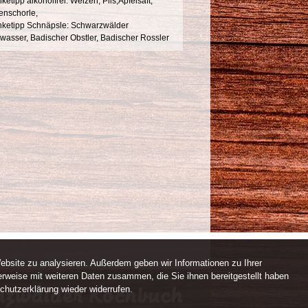
ketipp alkoholfrei: Weizen, Pils,Apfelsaft,
enschorle,
nketipp Schnäpsle: Schwarzwälder
wasser, Badischer Obstler, Badischer Rossler
ebsite zu analysieren. Außerdem geben wir Informationen zu Ihrer
rweise mit weiteren Daten zusammen, die Sie ihnen bereitgestellt haben
chutzerklärung wieder widerrufen.