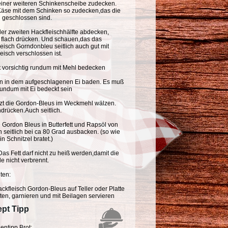
 einer weiteren Schinkenscheibe zudecken.
Käse mit dem Schinken so zudecken,das die
 geschlossen sind.
der zweiten Hackfleischhälfte abdecken,
 flach drücken. Und schauen,das das
eisch Gorndonbleu seitlich auch gut mit
eisch verschlossen ist.
t vorsichtig rundum mit Mehl bedecken
n in dem aufgeschlagenen Ei baden. Es muß
rundum mit Ei bedeckt sein
tzt die Gordon-Bleus im Weckmehl wälzen.
drücken.Auch seitlich.
 Gordon Bleus in Butterfett und Rapsöl von
 seitlich bei ca 80 Grad ausbacken. (so wie
n Schnitzel bratet.)
Das Fett darf nicht zu heiß werden,damit die
 nicht verbrennt.
ten:
ckfleisch Gordon-Bleus auf Teller oder Platte
ten, garnieren und mit Beilagen servieren
pt Tipp
entipp Brot: