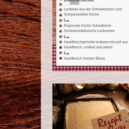
Inhaltsverzeichnis
Leckeres aus der Schwäbischen und
Schwarzwälder Küche
Regionale Küche Schwäbisch-
Schwarzwälderische Leckereien
Hackfleischgerichte leckeres mit und aus
Hackfleisch, rustikal und pikant
Hackfleisch Gordon-Bleus