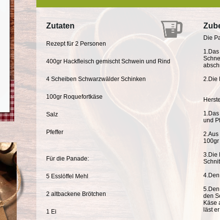
Zutaten
Zube
Die P
Rezept für 2 Personen
1.Das 
Schne
400gr Hackfleisch gemischt Schwein und Rind
absc
4 Scheiben Schwarzwälder Schinken
2.Die 
100gr Roquefortkäse
Herst
1.Das 
Salz
und P
Pfeffer
2.Aus
100gr
3.Die 
Für die Panade:
Schnit
4.Den 
5 Esslöffel Mehl
5.Den
2 altbackene Brötchen
den S
Käse 
läst e
1 Ei