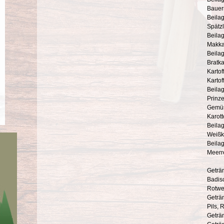
Bauer
Beila
Spätzl
Beila
Makka
Beilag
Bratka
Kartof
Kartof
Beila
Prinz
Gemüs
Karot
Beilag
Weißk
Beilag
Meerr
Geträ
Badis
Rotwe
Geträ
Pils, 
Geträn