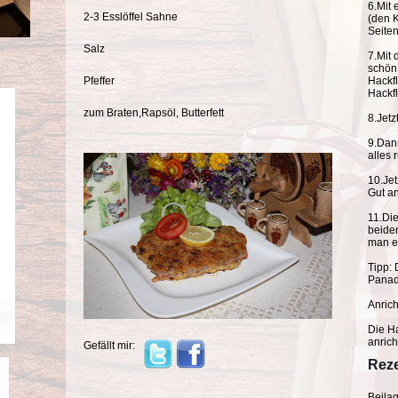
6.Mit
2-3 Esslöffel Sahne
(den 
Seiten
Salz
7.Mit 
schön
Pfeffer
Hackfl
Hackfl
zum Braten,Rapsöl, Butterfett
8.Jetz
9.Dan
alles 
10.Je
Gut an
11.Die
beiden
man ei
Tipp: 
Panade
Anrich
Die Ha
anrich
Gefällt mir:
Reze
Beilag