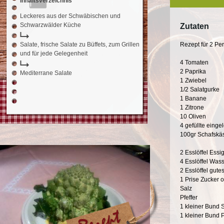
Inhaltsverzeichnis
Leckeres aus der Schwäbischen und
Schwarzwälder Küche
Zutaten
Salate, frische Salate zu Büffets, zum Grillen
Rezept für 2 Pe
und für jede Gelegenheit
4 Tomaten
2 Paprika
Mediterrane Salate
1 Zwiebel
1/2 Salatgurke
1 Banane
1 Zitrone
10 Oliven
4 gefüllte einge
100gr Schafskä
2 Esslöffel Essi
4 Esslöffel Was
2 Esslöffel gute
1 Prise Zucker 
Salz
Pfeffer
1 kleiner Bund 
1 kleiner Bund P