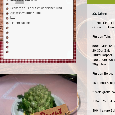
Inhaltsverzeichnis
Leckeres aus der Schwäbischen und
Schwarzwälder Küche
Zutaten
Flammkuchen
Rezept für 2-4
Größe und Hun
Für den Teig:
500gr Mehl 550
20-30gr Salz
100ml Rapsöl
100-200ml Was
20gr Hefe
Für den Belag:
16 dünne Schei
2 mittelgroße Z
1 Bund Schnittl
400ml saure S