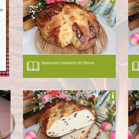
ie
Badisches Osterbrot mit Zitrone