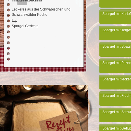
Inhaltsverzeichnis
Leckeres aus der Schwäbischen und
Spargel mit Kartof
Schwarzwälder Küche
Spargel Gerichte
Spargel mit Teig
Spargel mit Spätz
Spargel mit Pilze
Spargel mit lecke
Spargel mit Früch
Spargel mit Schwe
Spargel mit Geflü