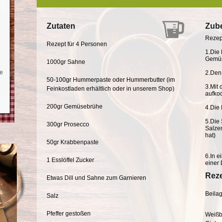
Zutaten
Zube
Rezep
Rezept für 4 Personen
1.Die
Gemüse
1000gr Sahne
re
2.Den
50-100gr Hummerpaste oder Hummerbutter (im
3.Mit 
Feinkostladen erhältlich oder in unserem Shop)
aufko
200gr Gemüsebrühe
4.Die
5.Die
300gr Prosecco
Salze
hat)
50gr Krabbenpaste
6.In 
1 Esslöffel Zucker
einer 
Reze
Etwas Dill und Sahne zum Garnieren
Beilag
Salz
Pfeffer gestoßen
Weißb