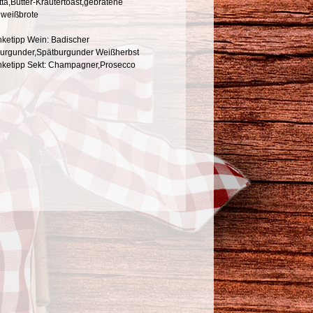
ta,Butter-Kräutertoast,gebratene
nweißbrote
nketipp Wein: Badischer
urgunder,Spätburgunder Weißherbst
nketipp Sekt: Champagner,Prosecco