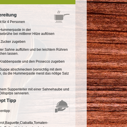
reitung
t für 4 Personen
 Hummerpaste in der
brühe bei mittlerer Hitze auflösen
 Zucker zugeben
der Sahne auffüllen und bei leichtem Rühren
chen lassen.
 Krabbenpaste und den Prosecco zugeben
 Suppe abschmecken (vorsichtig mit dem
n, da die Hummerpaste meist das nötige Salz
einem Suppenteller mit einer Sahnehaube und
Dillspitze servieren.
pt Tipp
entipp:
rot,Baguette,Ciabatta,Tomaten-