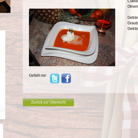
Ciabat
Olive
Geträ
Graub
Geträ
Gefällt mir:
Zurück zur Übersicht