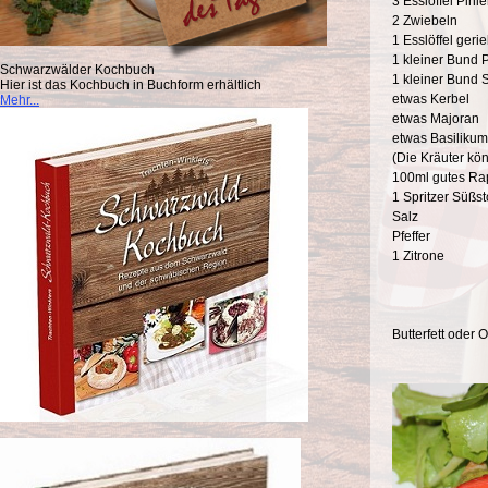
3 Esslöffel Pini
2 Zwiebeln
1 Esslöffel ger
1 kleiner Bund P
Schwarzwälder Kochbuch
1 kleiner Bund 
Hier ist das Kochbuch in Buchform erhältlich
etwas Kerbel
Mehr...
etwas Majoran
etwas Basilikum
(Die Kräuter k
100ml gutes Rap
1 Spritzer Süßst
Salz
Pfeffer
1 Zitrone
Butterfett oder 